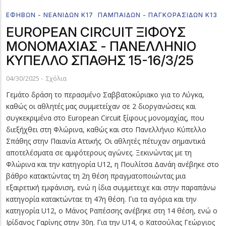
ΕΦΉΒΩΝ - ΝΕΑΝΊΔΩΝ Κ17
ΠΑΜΠΑΊΔΩΝ - ΠΑΓΚΟΡΑΣΊΔΩΝ Κ13
EUROPEAN CIRCUIT ΞΙΦΟΥΣ
ΜΟΝΟΜΑΧΙΑΣ - ΠΑΝΕΛΛΗΝΙΟ
ΚΥΠΕΛΛΟ ΣΠΑΘΗΣ 15-16/3/25
04/30/2025
-
Σχόλια
Γεμάτο δράση το περασμένο Σαββατοκύριακο για το Λύγκα,
καθώς οι αθλητές μας συμμετείχαν σε 2 διοργανώσεις και
συγκεκριμένα στο European Circuit ξίφους μονομαχίας, που
διεξήχθει στη Φλώρινα, καθώς και στο Πανελλήνιο Κύπελλο
Σπάθης στην Παιανία Αττικής. Οι αθλητές πέτυχαν σημαντικά
αποτελέσματα σε αμφότερους αγώνες. Ξεκινώντας με τη
Φλώρινα και την κατηγορία U12, η Πουλίτσα Δανάη ανέβηκε στο
βάθρο κατακτώντας τη 2η θέση πραγματοποιώντας μια
εξαιρετική εμφάνιση, ενώ η ίδια συμμετειχε και στην παραπάνω
κατηγορία κατακτώνταε τη 47η θέση. Για τα αγόρια και την
κατηγορία U12, ο Μάνος Ραπέσσης ανέβηκε στη 14 θέση, ενώ ο
Ιρίδανος Γαρίνης στην 30η. Για την U14, o Κατσούλας Γεώργιος