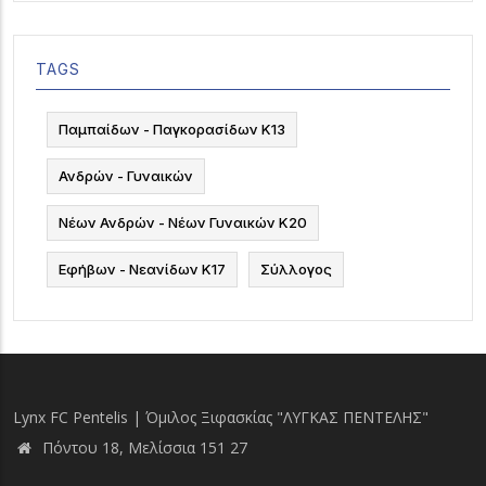
TAGS
Παμπαίδων - Παγκορασίδων Κ13
Ανδρών - Γυναικών
Νέων Ανδρών - Νέων Γυναικών Κ20
Εφήβων - Νεανίδων Κ17
Σύλλογος
Lynx FC Pentelis | Όμιλος Ξιφασκίας "ΛΥΓΚΑΣ ΠΕΝΤΕΛΗΣ"
Πόντου 18, Μελίσσια 151 27