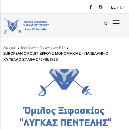
Παράκαμψη
EL
EN
προς
το
κυρίως
περιεχόμενο
Αρχική
/
Εφήβων - Νεανίδων Κ17
/
Breadcrumb
EUROPEAN CIRCUIT ΞΙΦΟΥΣ ΜΟΝΟΜΑΧΙΑΣ - ΠΑΝΕΛΛΗΝΙΟ
ΚΥΠΕΛΛΟ ΣΠΑΘΗΣ 15-16/3/25