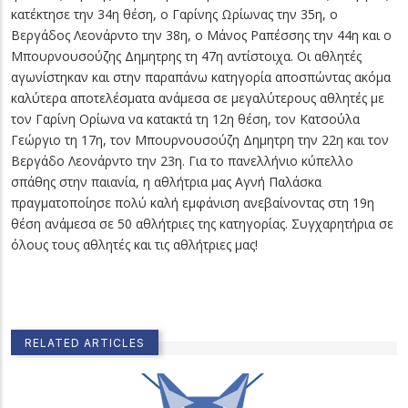
κατέκτησε την 34η θέση, ο Γαρίνης Ωρίωνας την 35η, ο
Βεργάδος Λεονάρντο την 38η, ο Μάνος Ραπέσσης την 44η και ο
Μπουρνουσούζης Δημητρης τη 47η αντίστοιχα. Οι αθλητές
αγωνίστηκαν και στην παραπάνω κατηγορία αποσπώντας ακόμα
καλύτερα αποτελέσματα ανάμεσα σε μεγαλύτερους αθλητές με
τον Γαρίνη Ορίωνα να κατακτά τη 12η θέση, τον Κατσούλα
Γεώργιο τη 17η, τον Μπουρνουσούζη Δημητρη την 22η και τον
Βεργάδο Λεονάρντο την 23η. Για το πανελλήνιο κύπελλο
σπάθης στην παιανία, η αθλήτρια μας Αγνή Παλάσκα
πραγματοποίησε πολύ καλή εμφάνιση ανεβαίνοντας στη 19η
θέση ανάμεσα σε 50 αθλήτριες της κατηγορίας. Συγχαρητήρια σε
όλους τους αθλητές και τις αθλήτριες μας!
RELATED ARTICLES